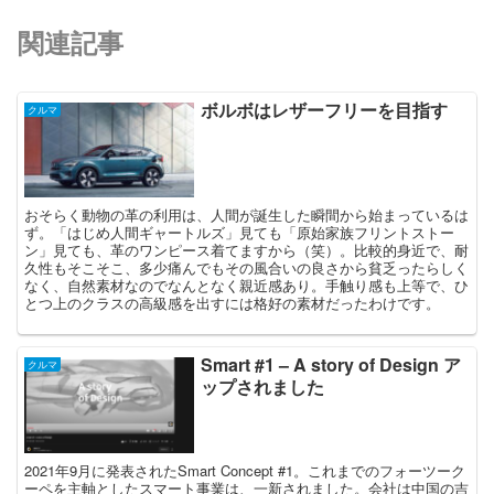
関連記事
ボルボはレザーフリーを目指す
クルマ
おそらく動物の革の利用は、人間が誕生した瞬間から始まっているは
ず。「はじめ人間ギャートルズ」見ても「原始家族フリントストー
ン」見ても、革のワンピース着てますから（笑）。比較的身近で、耐
久性もそこそこ、多少痛んでもその風合いの良さから貧乏ったらしく
なく、自然素材なのでなんとなく親近感あり。手触り感も上等で、ひ
とつ上のクラスの高級感を出すには格好の素材だったわけです。
Smart #1 – A story of Design ア
クルマ
ップされました
2021年9月に発表されたSmart Concept #1。これまでのフォーツーク
ーペを主軸としたスマート事業は、一新されました。会社は中国の吉