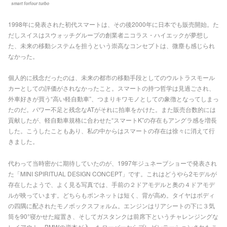
smart forfour turbo
1998年に発表された初代スマートは、その後2000年に日本でも販売開始。た
だしスイスはスウォッチグループの創業者ニコラス・ハイエックが夢想し
た、未来の移動システムを担うという崇高なコンセプトは、微塵も感じられ
なかった。
個人的に残念だったのは、未来の都市の移動手段としてのウルトラスモール
カーとしての評価がされなかったこと。スマートの持つ哲学は見過ごされ、
外車好きが買う“高い軽自動車”、つまりキワモノとしての象徴となってしまっ
たのだ。パワー不足と残念なATがそれに拍車をかけた。また販売台数的には
貢献したが、軽自動車規格に合わせた“スマートK”の存在もアングラ感を増長
した。こうしたこともあり、私の中からはスマートの存在は徐々に消えて行
きました。
代わって当時密かに期待していたのが、1997年ジュネーブショーで発表され
た「MINI SPIRITUAL DESIGN CONCEPT」です。これはどうやら2モデルが
存在したようで、よく見る写真では、手前の２ドアモデルと奥の４ドアモデ
ルが映っています。どちらもボンネットは短く、背が高め。タイヤはボディ
の四隅に配されたモノボックスフォルム。エンジンはリアシートの下に３気
筒を90°寝かせた縦置き、そしてガスタンクは前席下というチャレンジングな
レイアウト。BMWの資本が入ったローバーからプレゼンテーションされたこ