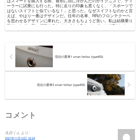
はスマートを購入する際、最初に頭に浮かんだのがイグニスで、ディ
ーラーに試乗にも行った。特に走りの印象も悪くなく、「スポーツで
はないスイフトと似ているな！」と思った。なぜスイフトなのかと言
えば、やはり一番はデザインだ。往年の名車、RRのフロンテクーペ
を思わせるデザインに痺れた。大きさもちょうど良い。私は結構乗り
気だったが、妻に相談すると「スズキのSのエンブレムが嫌だ」と一
言。またスマートの走りが想像を遙かに超える出来だったので、イグ
ニスを選ぶことはなかったというわけ。 それにしてもここのところ
のスズキのクルマのデザインは、エクステリアもインテリアも、国産
メーカーとは思えない強いオリジナリティと美しさを両立させている
と思う。トヨタを始め多くの国産メーカーのデザインにまったく納得
が出来ない私にとって、スズキのクルマを見かけることが効果的な精
現在の愛車1 smart forfour (type453)
神安定剤となっている。 さて最近のスズキのデザインに私が注目し
始めた最初のクルマは、2010年9月に発表された3代目スイフトスポ
ーツだった。ボリューム感のあるベースボディを欧州流スポーツモデ
ル化の定石に従ってドレスアップ。塗装の質感向上もあり、200万円
前後で買えるようなコンパクトスポーツには見えないところに惹かれ
た。 次に注目したのは、2014年12月に登場した8代目アルト。その
現在の愛車3 smart forfour (type453)
ボディラインは、正に往年のフロンテクーペを彷彿とさせ、女性ユー
ザーも多いだろう軽自動車にもかかわらず、男臭さがプンプンと感じ
られるクルマとなっていた。6代目、7代目が丸を基調としたソフト
な印象のデザインだったことへの反動かとも思った。ちなみにアルト
発表の約1年前の2014年1月に大ヒットモデルハスラーが登場してい
コメント
るが、実は私的にはピクリともこなかったことを告白する。ハスラー
を見たときに思い出したのがダイハツネイキッドだったのだが、その
演出を含めた作り込みに比べ、ハスラーはなんともイーチャンに感じ
た。ホントに雰囲気だけのクルマに見えたのだ。ただしその考えは間
丸目くん
より:
違っていたことが、2台目ハスラー登場後に判明したのだが、その話
2021年11月12日 18:24