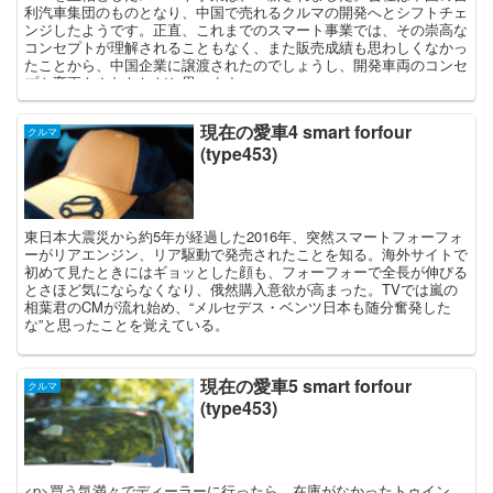
利汽車集団のものとなり、中国で売れるクルマの開発へとシフトチェ
ンジしたようです。正直、これまでのスマート事業では、その崇高な
コンセプトが理解されることもなく、また販売成績も思わしくなかっ
たことから、中国企業に譲渡されたのでしょうし、開発車両のコンセ
プト変更もやむなしだと思います。
現在の愛車4 smart forfour
クルマ
(type453)
東日本大震災から約5年が経過した2016年、突然スマートフォーフォ
ーがリアエンジン、リア駆動で発売されたことを知る。海外サイトで
初めて見たときにはギョッとした顔も、フォーフォーで全長が伸びる
とさほど気にならなくなり、俄然購入意欲が高まった。TVでは嵐の
相葉君のCMが流れ始め、“メルセデス・ベンツ日本も随分奮発した
な”と思ったことを覚えている。
現在の愛車5 smart forfour
クルマ
(type453)
<p>買う気満々でディーラーに行ったら、在庫がなかったトゥイン