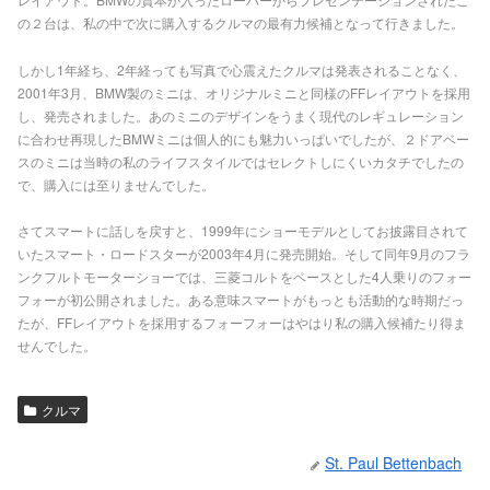
の２台は、私の中で次に購入するクルマの最有力候補となって行きました。
しかし1年経ち、2年経っても写真で心震えたクルマは発表されることなく、
2001年3月、BMW製のミニは、オリジナルミニと同様のFFレイアウトを採用
し、発売されました。あのミニのデザインをうまく現代のレギュレーション
に合わせ再現したBMWミニは個人的にも魅力いっぱいでしたが、２ドアベー
スのミニは当時の私のライフスタイルではセレクトしにくいカタチでしたの
で、購入には至りませんでした。
さてスマートに話しを戻すと、1999年にショーモデルとしてお披露目されて
いたスマート・ロードスターが2003年4月に発売開始。そして同年9月のフラ
ンクフルトモーターショーでは、三菱コルトをベースとした4人乗りのフォー
フォーが初公開されました。ある意味スマートがもっとも活動的な時期だっ
たが、FFレイアウトを採用するフォーフォーはやはり私の購入候補たり得ま
せんでした。
クルマ
St. Paul Bettenbach