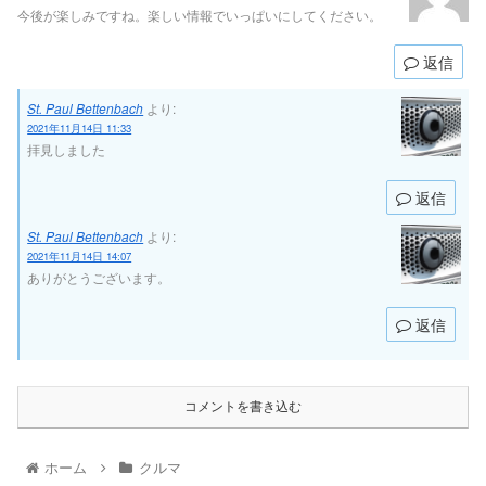
はいずれまたしましょう。 そして2016年2月にイグニスが発表。同年
今後が楽しみですね。楽しい情報でいっぱいにしてください。
12月にはスイフトも発表された。で、このスイフトのデザインなん
ですが、最初はまったく理解できなかったことを告白します。前モデ
ルと比べボリューム感はなくなっているし、ストレートが強調されて
返信
いたウエストラインは変な抑揚が付いてしまった。おまけにCピラー
が樹脂パネルで上下二分割されていて、何年かすると黒の樹脂パネル
がしらっちゃけてみすぼらしくなると確信しました。また2016年3月
St. Paul Bettenbach
より:
に発表されていたバレーノとの共通点もいくつか感じられ、私の中で
2021年11月14日 11:33
失敗デザイン確定となりました。 ところが1年経ち、2年経った頃、
拝見しました
このスイフト（スポーツ）が段々格好良く見えてきました。これは非
常に珍しいことです。国産車の場合、だいたい最初は格好良く見えて
も時が経つにつれて陳腐化し、格好悪くなる。スイフトは従来の国産
返信
車のパターンと違いました。現在でもスイフトのデザインは国産車ナ
ンバー1だと思いますし、今のところは新型スイフトよりも良いデザ
St. Paul Bettenbach
より:
インだと感じています。
2021年11月14日 14:07
ありがとうございます。
返信
コメントを書き込む
ホーム
クルマ