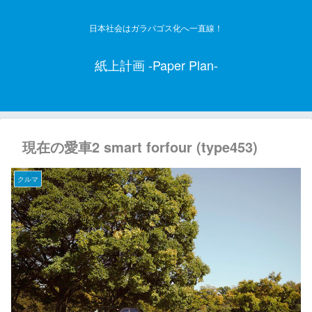
日本社会はガラパゴス化へ一直線！
紙上計画 -Paper Plan-
現在の愛車2 smart forfour (type453)
クルマ