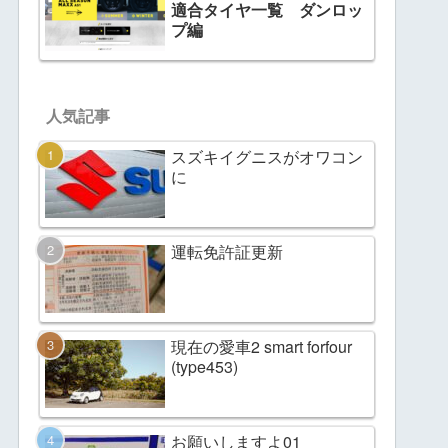
適合タイヤ一覧 ダンロッ
プ編
人気記事
スズキイグニスがオワコン
に
運転免許証更新
現在の愛車2 smart forfour
(type453)
お願いしますよ01