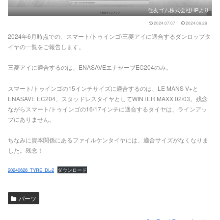
住友ゴム株式会社HPより
2024.07.07
2024.06.26
2024年6月時点での、スマート/トゥインゴ/三菱アイに適合するダンロップタ
イヤの一覧をご報告します。
三菱アイに適合するのは、ENASAVEエナセーブEC204のみ。
スマート/トゥインゴの15インチサイズに適合するのは、LE MANS V+と
ENASAVE EC204、スタッドレスタイヤとしてWINTER MAXX 02/03。残念
ながらスマート/トゥインゴの16/17インチに適合するタイヤは、ラインアッ
プにありません。
ちなみに資本関係にあるファイルケンタイヤには、適合サイズがなくなりま
した。残念！
20240626_TYRE_DL-2
ダウンロード
パーツ