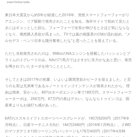
smart forfour turbo
東日本大震災から約5年が経過した2016年、突然スマートフォーフォーがリ
アエンジン、リア駆動で発売されたことを知る。海外サイトで初めて見たと
きにはギョッとした顔も、フォーフォーで全長が伸びるとさほど気にならな
くなり、俄然購入意欲が高まった。TVでは嵐の相葉君のCMが流れ始め、“メ
ルセデス・ベンツ日本も随分奮発したな”と思ったことを覚えている。
ただし当初発売されたのは、998ccのNAエンジンを搭載したパッションとプ
ライムの２グレードのみ。NAの71馬力ではさすがに非力かなあと思い、発売
を噂されていたターボを待つこととした。
そしてときは2017年の初夏、いよいよ購買意欲がピークを迎えました。と言
うのも実は兄弟車であるルノートゥインゴインテンスが発表されたから。理
由は簡単、安かった。897ccターボエンジン車で189万円。スマートフォーフ
ォーターボは、256万円。67万円の差はデカい。なんならトゥインゴは、国
産車よりもお値打ち感があった。
6ATのスズキスイフトスポーツベースグレードが、190万6200円（2017年9
月時点）。日産マーチニスモSが、184万2480円（2016年1月時点）。２WD
のマツダデミオ13SツーリングLパッケージも176万400円（2017年4月時