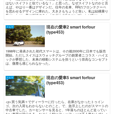
はないスイフトと似ているな！」と思った。なぜスイフトなのかと言
えば、やはり一番はデザインだ。往年の名車、RRのフロンテクーペ
を思わせるデザインに痺れた。大きさもちょうど良い。私は結構乗り
気だったが、妻に相談すると「スズキのSのエンブレムが嫌だ」と一
言。またスマートの走りが想像を遙かに超える出来だったので、イグ
ニスを選ぶことはなかったというわけ。 それにしてもここのところ
現在の愛車2 smart forfour
のスズキのクルマのデザインは、エクステリアもインテリアも、国産
クルマ
(type453)
メーカーとは思えない強いオリジナリティと美しさを両立させている
と思う。トヨタを始め多くの国産メーカーのデザインにまったく納得
が出来ない私にとって、スズキのクルマを見かけることが効果的な精
神安定剤となっている。 さて最近のスズキのデザインに私が注目し
始めた最初のクルマは、2010年9月に発表された3代目スイフトスポ
1998年に発表された初代スマートは、その後2000年に日本でも販売
ーツだった。ボリューム感のあるベースボディを欧州流スポーツモデ
開始。ただしスイスはスウォッチグループの創業者ニコラス・ハイエ
ル化の定石に従ってドレスアップ。塗装の質感向上もあり、200万円
ックが夢想した、未来の移動システムを担うという崇高なコンセプト
前後で買えるようなコンパクトスポーツには見えないところに惹かれ
は、微塵も感じられなかった。
た。 次に注目したのは、2014年12月に登場した8代目アルト。その
ボディラインは、正に往年のフロンテクーペを彷彿とさせ、女性ユー
ザーも多いだろう軽自動車にもかかわらず、男臭さがプンプンと感じ
られるクルマとなっていた。6代目、7代目が丸を基調としたソフト
現在の愛車5 smart forfour
クルマ
な印象のデザインだったことへの反動かとも思った。ちなみにアルト
(type453)
発表の約1年前の2014年1月に大ヒットモデルハスラーが登場してい
るが、実は私的にはピクリともこなかったことを告白する。ハスラー
を見たときに思い出したのがダイハツネイキッドだったのだが、その
演出を含めた作り込みに比べ、ハスラーはなんともイーチャンに感じ
た。ホントに雰囲気だけのクルマに見えたのだ。ただしその考えは間
<p>買う気満々でディーラーに行ったら、在庫がなかったトゥイン
違っていたことが、2台目ハスラー登場後に判明したのだが、その話
ゴ。次の入荷もわからないとのこと。で、急浮上したのがスマートの
はいずれまたしましょう。 そして2016年2月にイグニスが発表。同年
中古車でした。カーセンサーを見ると、1年落ちのほとんど走ってい
12月にはスイフトも発表された。で、このスイフトのデザインなん
ない車両が沢山ある。おそらく特にフォーフォーは不人気なんでしょ