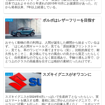
日本ではおよそその１年遅れの2015年10月にお披露目があった。だ
から発表以来、7年以上経過している。
ボルボはレザーフリーを目指す
クルマ
おそらく動物の革の利用は、人間が誕生した瞬間から始まっているは
ず。「はじめ人間ギャートルズ」見ても「原始家族フリントストー
ン」見ても、革のワンピース着てますから（笑）。比較的身近で、耐
久性もそこそこ、多少痛んでもその風合いの良さから貧乏ったらしく
なく、自然素材なのでなんとなく親近感あり。手触り感も上等で、ひ
とつ上のクラスの高級感を出すには格好の素材だったわけです。
スズキイグニスがオワコンに
クルマ
スズキイグニスが2024年4月いっぱいで生産終了となったらしい。実
はスマートを購入する際、最初に頭に浮かんだのがイグニスで、ディ
ーラーに試乗にも行った。特に走りの印象も悪くなく、「スポーツで