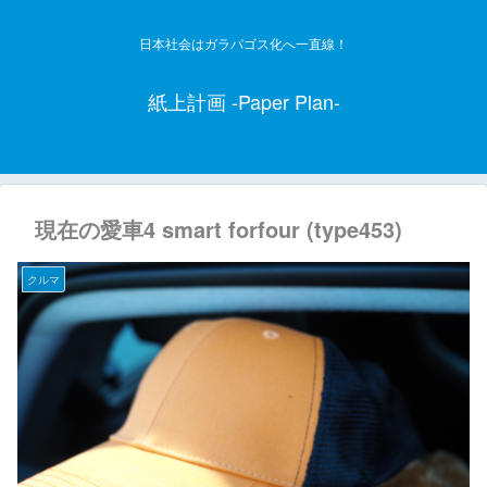
日本社会はガラパゴス化へ一直線！
紙上計画 -Paper Plan-
現在の愛車4 smart forfour (type453)
クルマ