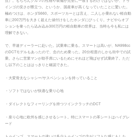
点）。もちろんクルマの性格や装備が完全に一致するわけではないが、トゥ
インゴの安さが際立つ。というか、国産車が高くなっていたことに驚いた。
極めつけは、ホンダS660。スポーツカーとは言え、二人しか乗れない軽自動
車に200万円を大きく超えた値付けをしたホンダにびっくり。ナビやらオプ
ションを奢ったら込み込み300万円の軽自動車の世界は、当時も今も私には
理解できない。
で、早速ディーラーに赴いた。試乗車に乗る。スマートは高いが、NA998cc
のDCTモデルもあったので、念のため乗った。20分程度のしかも街中での試
乗。さらに営業マンが助手席にいるためにそれほど飛ばせず試乗終了。ただ
し以下のことははっきりと確認できた。
・大変骨太なシャシー/サスペンションを持っていること
・ソフトではないが快適な乗り心地
・ダイレクトなフィーリングを持つツインクラッチのDCT
・座り心地に欧州を感じさせるシート。特にスマートの革シートはハイグレ
ード
トゥインゴ、スマートの違いは多少トゥインゴの方がソフトな感じもした