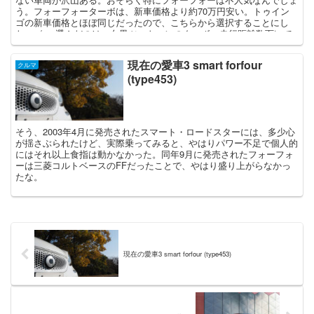
ですが、最初はまったく理解できなかったことを告白します。前モデ
う。フォーフォーターボは、新車価格より約70万円安い。トゥイン
ルと比べボリューム感はなくなっているし、ストレートが強調されて
ゴの新車価格とほぼ同じだったので、こちらから選択することにし
いたウエストラインは変な抑揚が付いてしまった。おまけにCピラー
た。</p> 選んだのは、白黒ツートーンのターボ。走行距離数百㎞で
が樹脂パネルで上下二分割されていて、何年かすると黒の樹脂パネル
した。新車価格が高いこともあり、特にインテリアの高級感は、トゥ
がしらっちゃけてみすぼらしくなると確信しました。また2016年3月
インゴと比較してスマートの圧勝。良い買い物が出来ました。で、我
現在の愛車3 smart forfour
に発表されていたバレーノとの共通点もいくつか感じられ、私の中で
が家のクルマになり、日々接してみると、本当にスマートの素晴らし
クルマ
失敗デザイン確定となりました。 ところが1年経ち、2年経った頃、
(type453)
さに驚きの連続でした。
このスイフト（スポーツ）が段々格好良く見えてきました。これは非
常に珍しいことです。国産車の場合、だいたい最初は格好良く見えて
も時が経つにつれて陳腐化し、格好悪くなる。スイフトは従来の国産
車のパターンと違いました。現在でもスイフトのデザインは国産車ナ
ンバー1だと思いますし、今のところは新型スイフトよりも良いデザ
そう、2003年4月に発売されたスマート・ロードスターには、多少心
インだと感じています。
が揺さぶられたけど、実際乗ってみると、やはりパワー不足で個人的
にはそれ以上食指は動かなかった。同年9月に発売されたフォーフォ
ーは三菱コルトベースのFFだったことで、やはり盛り上がらなかっ
たな。
現在の愛車3 smart forfour (type453)