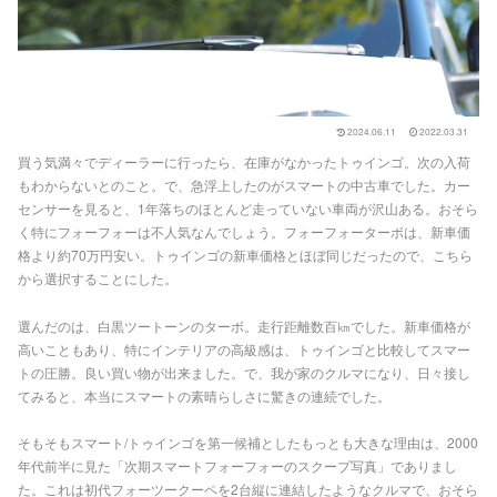
2024.06.11
2022.03.31
買う気満々でディーラーに行ったら、在庫がなかったトゥインゴ。次の入荷
もわからないとのこと。で、急浮上したのがスマートの中古車でした。カー
センサーを見ると、1年落ちのほとんど走っていない車両が沢山ある。おそら
く特にフォーフォーは不人気なんでしょう。フォーフォーターボは、新車価
格より約70万円安い。トゥインゴの新車価格とほぼ同じだったので、こちら
から選択することにした。
選んだのは、白黒ツートーンのターボ。走行距離数百㎞でした。新車価格が
高いこともあり、特にインテリアの高級感は、トゥインゴと比較してスマー
トの圧勝。良い買い物が出来ました。で、我が家のクルマになり、日々接し
てみると、本当にスマートの素晴らしさに驚きの連続でした。
そもそもスマート/トゥインゴを第一候補としたもっとも大きな理由は、2000
年代前半に見た「次期スマートフォーフォーのスクープ写真」でありまし
た。これは初代フォーツークーペを2台縦に連結したようなクルマで、おそら