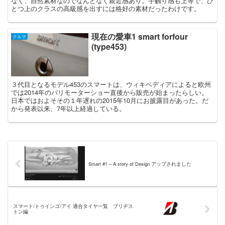
なく、自然素材なのでなんとなく親近感あり。手触り感も上等で、ひ
とつ上のクラスの高級感を出すには格好の素材だったわけです。
現在の愛車1 smart forfour
クルマ
(type453)
３代目となるモデル453のスマートは、ウィキペディアによると欧州
では2014年のパリモーターショー直後から販売が始まったらしい。
日本ではおよそその１年遅れの2015年10月にお披露目があった。だ
から発表以来、7年以上経過している。
Smart #1 – A story of Design アップされました
スマート/トゥインゴ/アイ 適合タイヤ一覧 ブリヂス
トン編