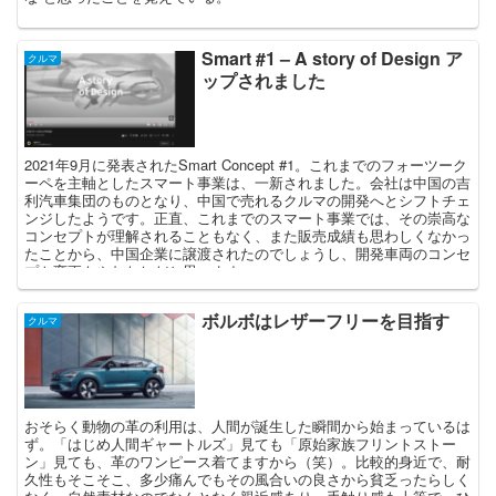
いたウエストラインは変な抑揚が付いてしまった。おまけにCピラー
が樹脂パネルで上下二分割されていて、何年かすると黒の樹脂パネル
がしらっちゃけてみすぼらしくなると確信しました。また2016年3月
Smart #1 – A story of Design ア
クルマ
に発表されていたバレーノとの共通点もいくつか感じられ、私の中で
ップされました
失敗デザイン確定となりました。 ところが1年経ち、2年経った頃、
このスイフト（スポーツ）が段々格好良く見えてきました。これは非
常に珍しいことです。国産車の場合、だいたい最初は格好良く見えて
も時が経つにつれて陳腐化し、格好悪くなる。スイフトは従来の国産
車のパターンと違いました。現在でもスイフトのデザインは国産車ナ
2021年9月に発表されたSmart Concept #1。これまでのフォーツーク
ンバー1だと思いますし、今のところは新型スイフトよりも良いデザ
ーペを主軸としたスマート事業は、一新されました。会社は中国の吉
インだと感じています。
利汽車集団のものとなり、中国で売れるクルマの開発へとシフトチェ
ンジしたようです。正直、これまでのスマート事業では、その崇高な
コンセプトが理解されることもなく、また販売成績も思わしくなかっ
たことから、中国企業に譲渡されたのでしょうし、開発車両のコンセ
プト変更もやむなしだと思います。
ボルボはレザーフリーを目指す
クルマ
おそらく動物の革の利用は、人間が誕生した瞬間から始まっているは
ず。「はじめ人間ギャートルズ」見ても「原始家族フリントストー
ン」見ても、革のワンピース着てますから（笑）。比較的身近で、耐
久性もそこそこ、多少痛んでもその風合いの良さから貧乏ったらしく