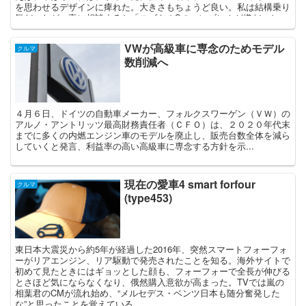
を思わせるデザインに痺れた。大きさもちょうど良い。私は結構乗り
気だったが、妻に相談すると「スズキのSのエンブレムが嫌だ」と一
言。またスマートの走りが想像を遙かに超える出来だったので、イグ
ニスを選ぶことはなかったというわけ。 それにしてもここのところ
VWが高級車に専念のためモデル
のスズキのクルマのデザインは、エクステリアもインテリアも、国産
クルマ
数削減へ
メーカーとは思えない強いオリジナリティと美しさを両立させている
と思う。トヨタを始め多くの国産メーカーのデザインにまったく納得
が出来ない私にとって、スズキのクルマを見かけることが効果的な精
神安定剤となっている。 さて最近のスズキのデザインに私が注目し
始めた最初のクルマは、2010年9月に発表された3代目スイフトスポ
４月６日、ドイツの自動車メーカー、フォルクスワーゲン（ＶＷ）の
ーツだった。ボリューム感のあるベースボディを欧州流スポーツモデ
アルノ・アントリッツ最高財務責任者（ＣＦＯ）は、２０２０年代末
ル化の定石に従ってドレスアップ。塗装の質感向上もあり、200万円
までに多くの内燃エンジン車のモデルを廃止し、販売台数全体を減ら
前後で買えるようなコンパクトスポーツには見えないところに惹かれ
していくと発言、利益率の高い高級車に専念する方針を示...
た。 次に注目したのは、2014年12月に登場した8代目アルト。その
ボディラインは、正に往年のフロンテクーペを彷彿とさせ、女性ユー
ザーも多いだろう軽自動車にもかかわらず、男臭さがプンプンと感じ
られるクルマとなっていた。6代目、7代目が丸を基調としたソフト
現在の愛車4 smart forfour
クルマ
な印象のデザインだったことへの反動かとも思った。ちなみにアルト
(type453)
発表の約1年前の2014年1月に大ヒットモデルハスラーが登場してい
るが、実は私的にはピクリともこなかったことを告白する。ハスラー
を見たときに思い出したのがダイハツネイキッドだったのだが、その
演出を含めた作り込みに比べ、ハスラーはなんともイーチャンに感じ
た。ホントに雰囲気だけのクルマに見えたのだ。ただしその考えは間
東日本大震災から約5年が経過した2016年、突然スマートフォーフォ
違っていたことが、2台目ハスラー登場後に判明したのだが、その話
ーがリアエンジン、リア駆動で発売されたことを知る。海外サイトで
はいずれまたしましょう。 そして2016年2月にイグニスが発表。同年
初めて見たときにはギョッとした顔も、フォーフォーで全長が伸びる
12月にはスイフトも発表された。で、このスイフトのデザインなん
とさほど気にならなくなり、俄然購入意欲が高まった。TVでは嵐の
ですが、最初はまったく理解できなかったことを告白します。前モデ
相葉君のCMが流れ始め、“メルセデス・ベンツ日本も随分奮発した
ルと比べボリューム感はなくなっているし、ストレートが強調されて
な”と思ったことを覚えている。