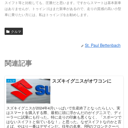
スイフト等と比較しても、圧勝だと思います。ですからスマートは基本新車
はありませんが、トゥインゴはまだ新車があるので、走りの質感の高い小型
車に乗りたい方には、私はトゥインゴをお勧めします。
クルマ
St. Paul Bettenbach
関連記事
スズキイグニスがオワコンに
クルマ
スズキイグニスが2024年4月いっぱいで生産終了となったらしい。実
はスマートを購入する際、最初に頭に浮かんだのがイグニスで、ディ
ーラーに試乗にも行った。特に走りの印象も悪くなく、「スポーツで
はないスイフトと似ているな！」と思った。なぜスイフトなのかと言
えば、やはり一番はデザインだ。往年の名車、RRのフロンテクーペ