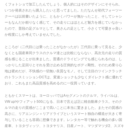
くフォトショで加工したんでしょう。個人的にはそのデザインにそそられ、
いつか発表されたら購入したいと思ってました。ただなんせ初代フォーツー
クーペは以前書いたように、ともかくパワーが無かったこと、そしてシャシ
ーもなんだか頼りなく感じて、その走りにはほとんど魅力を感じていなかっ
たので、普段の足グルマとして、奥さんの足として、小さくて可愛きゃ良い
か程度にしか考えていませんでした。
ところが（二代目には乗ったことがなかったが）三代目に乗って見ると、少
なくとも国産車同クラスのクルマ達とは比較にならない、高次元の走りの質
感を感じることが出来ました。普通のドライビングでも感じられるのは、し
っかりした足回りとそれを受け止める圧倒的なボディ剛性。そのため乗り心
地は硬めだが、不快感の一切無い良質なモノ。そして注目のツインクラッチ
のトランスミッションDCTは、変速ショックも少なくダイレクト感に優れて
おり、これもまた高品質感を高めるのに一役買っています。
ともかくスマートは、ヨーロッパではAセグメントのクルマ。ライバルは、
VW up!やフィアット500になる、日本で言えば正に軽自動車クラス。そのク
ルマの走りの質感がここまで高いことに本当に驚きました。またその質感の
高さに、リアエンジン＋リアドライブというスマート独自の構造が大きく寄
与していることも容易に想像できます。レンタカー等で触れる機会の多い国
産車、トヨタヴィッツ、トヨタヤリス、日産ノート、マツダマツダ2、スズキ