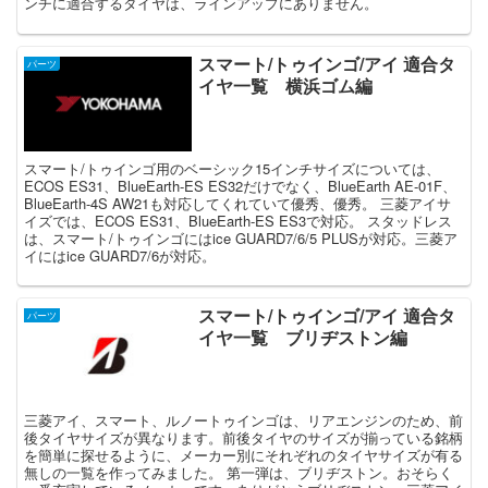
ンチに適合するタイヤは、ラインアップにありません。
スマート/トゥインゴ/アイ 適合タ
パーツ
イヤ一覧 横浜ゴム編
スマート/トゥインゴ用のベーシック15インチサイズについては、
ECOS ES31、BlueEarth-ES ES32だけでなく、BlueEarth AE-01F、
BlueEarth-4S AW21も対応してくれていて優秀、優秀。 三菱アイサ
イズでは、ECOS ES31、BlueEarth-ES ES3で対応。 スタッドレス
は、スマート/トゥインゴにはice GUARD7/6/5 PLUSが対応。三菱ア
イにはice GUARD7/6が対応。
スマート/トゥインゴ/アイ 適合タ
パーツ
イヤ一覧 ブリヂストン編
三菱アイ、スマート、ルノートゥインゴは、リアエンジンのため、前
後タイヤサイズが異なります。前後タイヤのサイズが揃っている銘柄
を簡単に探せるように、メーカー別にそれぞれのタイヤサイズが有る
無しの一覧を作ってみました。 第一弾は、ブリヂストン。おそらく