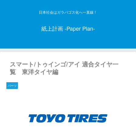
日本社会はガラパゴス化へ一直線！
紙上計画 -Paper Plan-
スマート/トゥインゴ/アイ 適合タイヤ一
覧 東洋タイヤ編
パーツ