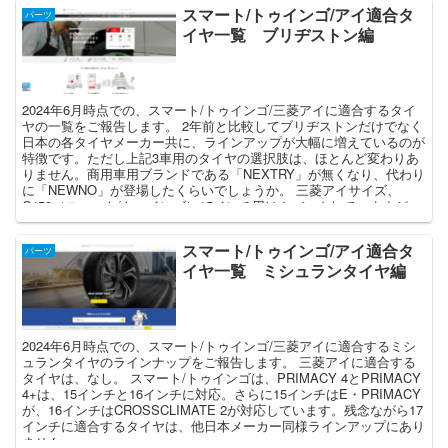
スマート/トゥインゴ/アイ適合タ
パーツ
イヤ一覧 ブリヂストン編
2024年6月時点での、スマート/トゥインゴ/三菱アイに適合するタイ
ヤの一覧をご報告します。 2年前と比較してブリヂストンだけでなく
日本の各タイヤメーカー共に、ラインアップが大幅に増えているのが
特徴です。ただし上記3車用のタイヤの選択肢は、ほとんど変わりあ
りません。商用車用ブランドである「NEXTRY」が無くなり、代わり
に「NEWNO」が登場したくらいでしょうか。 三菱アイサイズ、
C453（スマート/トゥインゴ）15インチ用はカバーされていますが、
初代スマート、2代目スマート用はなく、C453用も16インチ、17イン
チはラインナップされていません。
スマート/トゥインゴ/アイ適合タ
パーツ
イヤ一覧 ミシュランタイヤ編
2024年6月時点での、スマート/トゥインゴ/三菱アイに適合するミシ
ュランタイヤのラインナップをご報告します。 三菱アイに適合する
タイヤは、なし。 スマート/トゥインゴは、PRIMACY 4とPRIMACY
4+は、15インチと16インチに対応。さらに15インチはE・PRIMACY
が、16インチはCROSSCLIMATE 2が対応しています。残念ながら17
インチに適合するタイヤは、他日本メーカー同様ラインアップにあり
ません。