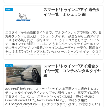
スマート/トゥインゴ/アイ 適合タ
パーツ
イヤ一覧 ミシュラン編
エコタイヤから高性能タイヤまで、フルラインナップで対応している
海外ブランドと言えば、ミシュランタイヤ。 残念ながら三菱アイサ
イズは対応無しだが、現行スマート/トゥインゴ用としては、15イン
チ、16インチに対応している。どうやらベーシックサイズが16イン
チにサイズアップした最新のトゥインゴユーザーも一安心。国産タイ
ヤにはほぼラインナップされていないオールシーズンタイヤ「クロス
クライメート」が選択できるのも面白い。 しかしスタッドレスタイ
ヤ「X-ICE SNOW」にはサイズが見当たらないことや、旧スマートサ
イズも前後揃わないことは残念。
スマート/トゥインゴ/アイ適合タ
パーツ
イヤ一覧 コンチネンタルタイヤ
編
2024年6月時点での、スマート/トゥインゴ/三菱アイに適合するコン
チネンタルタイヤのラインナップをご報告します。 三菱アイに適合
するタイヤは、なし。 スマート/トゥインゴ用は、15インチ用に
ComfortContact CC7とNorthContact NC6が。16インチ用に
ALLSeasonContact 2がラインナップされています 。残念ながら17イ