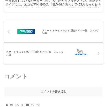
一番充実しているメーカーです。ありがとうブリヂストン。三菱アイ
サイズには、エコピアNH200C、同EV-01が対応。C453のもっともベ
ーシックな15インチには、Playz PXII、エコピアNH200C、NEXTRY
の三種が対応しています
スマート/トゥインゴ/アイ 適合タイヤ一覧 ファルケ
ン編
スマート/トゥインゴ/アイ 適合タイヤ一覧 ミシュラ
ン編
コメント
コメントを書き込む
ホーム
パーツ