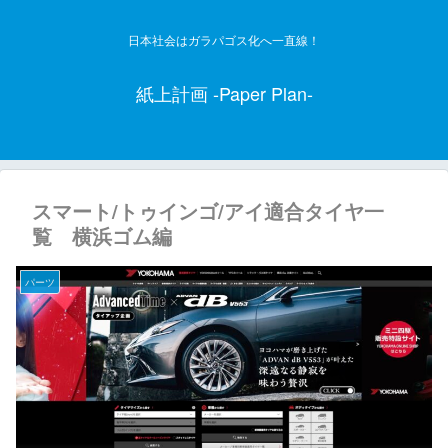
日本社会はガラパゴス化へ一直線！
紙上計画 -Paper Plan-
スマート/トゥインゴ/アイ適合タイヤ一
覧 横浜ゴム編
パーツ