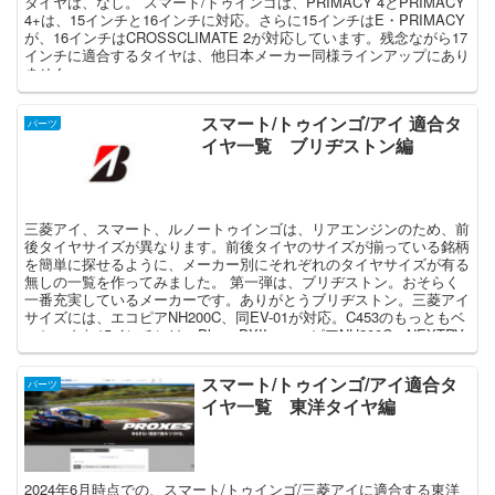
タイヤは、なし。 スマート/トゥインゴは、PRIMACY 4とPRIMACY
4+は、15インチと16インチに対応。さらに15インチはE・PRIMACY
が、16インチはCROSSCLIMATE 2が対応しています。残念ながら17
インチに適合するタイヤは、他日本メーカー同様ラインアップにあり
ません。
スマート/トゥインゴ/アイ 適合タ
パーツ
イヤ一覧 ブリヂストン編
三菱アイ、スマート、ルノートゥインゴは、リアエンジンのため、前
後タイヤサイズが異なります。前後タイヤのサイズが揃っている銘柄
を簡単に探せるように、メーカー別にそれぞれのタイヤサイズが有る
無しの一覧を作ってみました。 第一弾は、ブリヂストン。おそらく
一番充実しているメーカーです。ありがとうブリヂストン。三菱アイ
サイズには、エコピアNH200C、同EV-01が対応。C453のもっともベ
ーシックな15インチには、Playz PXII、エコピアNH200C、NEXTRY
の三種が対応しています
スマート/トゥインゴ/アイ適合タ
パーツ
イヤ一覧 東洋タイヤ編
2024年6月時点での、スマート/トゥインゴ/三菱アイに適合する東洋