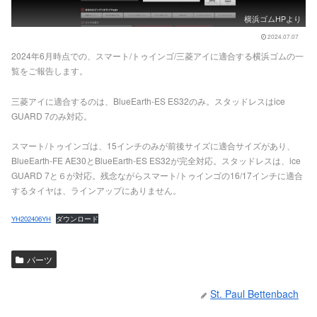
横浜ゴムHPより
2024.07.07
2024年6月時点での、スマート/トゥインゴ/三菱アイに適合する横浜ゴムの一
覧をご報告します。
三菱アイに適合するのは、BlueEarth-ES ES32のみ。スタッドレスはice
GUARD 7のみ対応。
スマート/トゥインゴは、15インチのみが前後サイズに適合サイズがあり、
BlueEarth-FE AE30とBlueEarth-ES ES32が完全対応。スタッドレスは、ice
GUARD 7と６が対応。残念ながらスマート/トゥインゴの16/17インチに適合
するタイヤは、ラインアップにありません。
YH202406YH
ダウンロード
パーツ
St. Paul Bettenbach