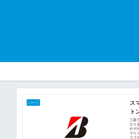
ス
パーツ
ト
三菱
なり
れぞ
そら
エコピ