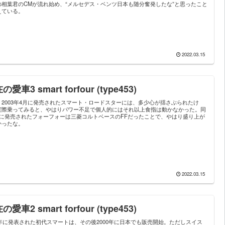
の相葉君のCMが流れ始め、“メルセデス・ベンツ日本も随分奮発したな”と思ったこと
えている。
2022.03.15
の愛車3 smart forfour (type453)
、2003年4月に発売されたスマート・ロードスターには、多少心が揺さぶられたけ
実際乗ってみると、やはりパワー不足で個人的にはそれ以上食指は動かなかった。同
月に発売されたフォーフォーは三菱コルトベースのFFだったことで、やはり盛り上が
かったな。
2022.03.15
の愛車2 smart forfour (type453)
98年に発表された初代スマートは、その後2000年に日本でも販売開始。ただしスイス