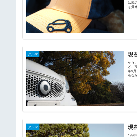
は嵐
を覚
現在
クルマ
そう
ど、
年9
らな
現在
クルマ
19