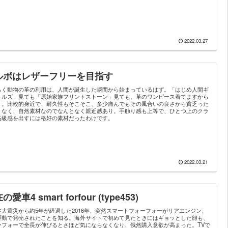
。
2022.03.27
ルボはレザーフリーを目指す
らく動物の革の利用は、人間が誕生した瞬間から始まっているはず。「はじめ人間ギ
トルズ」見ても「原始家族フリントストーン」見ても、革のワンピース着てますから
）。比較的身近で、耐久性もそこそこ、多少痛んでもその風合いの良さから貧乏った
くなく、自然素材なのでなんとなく親近感あり。手触り感も上等で、ひとつ上のクラ
高級感を出すには格好の素材だったわけです。
2022.03.21
の愛車4 smart forfour (type453)
本大震災から約5年が経過した2016年、突然スマートフォーフォーがリアエンジン、
駆動で発売されたことを知る。海外サイトで初めて見たときにはギョッとした顔も、
ーフォーで全長が伸びるとさほど気にならなくなり、俄然購入意欲が高まった。TVで