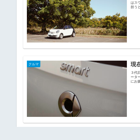
はス
担う
現在
クルマ
３代
ータ
にお