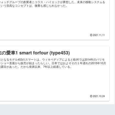
ウォッチグループの創業者ニコラス・ハイエックが夢想した、未来の移動システムを
という崇高なコンセプトは、微塵も感じられなかった。
2021.11.11
の愛車1 smart forfour (type453)
目となるモデル453のスマートは、ウィキペディアによると欧州では2014年のパリモ
ーショー直後から販売が始まったらしい。日本ではおよそその１年遅れの2015年10月
披露目があった。だから発表以来、7年以上経過している。
2021.10.24