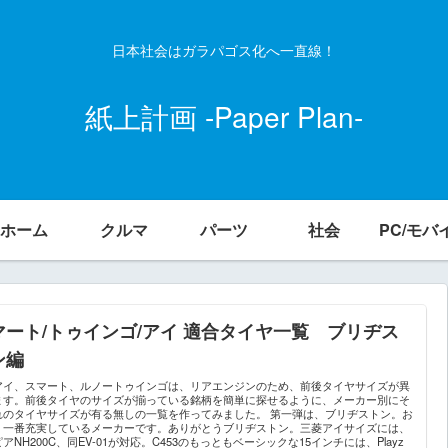
日本社会はガラパゴス化へ一直線！
紙上計画 -Paper Plan-
ホーム
クルマ
パーツ
社会
PC/モバ
マート/トゥインゴ/アイ 適合タイヤ一覧 ブリヂス
ン編
アイ、スマート、ルノートゥインゴは、リアエンジンのため、前後タイヤサイズが異
ます。前後タイヤのサイズが揃っている銘柄を簡単に探せるように、メーカー別にそ
れのタイヤサイズが有る無しの一覧を作ってみました。 第一弾は、ブリヂストン。お
く一番充実しているメーカーです。ありがとうブリヂストン。三菱アイサイズには、
アNH200C、同EV-01が対応。C453のもっともベーシックな15インチには、Playz