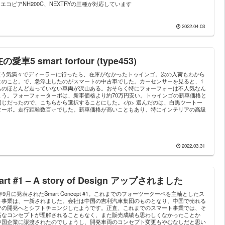
I、エコピアNH200C、NEXTRYの三種が対応しています
2022.04.03
の愛車5 smart forfour (type453)
>買う気満々でディーラーに行ったら、在庫がなかったトゥインゴ。次の入荷もわから
とのこと。で、急浮上したのがスマートの中古車でした。カーセンサーを見ると、1
ちのほとんど走っていない車両が沢山ある。おそらく特にフォーフォーは不人気なん
ょう。フォーフォーターボは、新車価格より約70万円安い。トゥインゴの新車価格と
同じだったので、こちらから選択することにした。</p> 選んだのは、白黒ツートー
ターボ。走行距離数百㎞でした。新車価格が高いこともあり、特にインテリアの高級
、トゥインゴと比較してスマートの圧勝。良い買い物が出来ました。で、我が家のク
になり、日々接してみると、本当にスマートの素晴らしさに驚きの連続でした。
2022.03.31
art #1 – A story of Design アップされました
1年9月に発表されたSmart Concept #1。これまでのフォーツークーペを主軸としたス
ト事業は、一新されました。会社は中国の吉利汽車集団のものとなり、中国で売れる
マの開発へとシフトチェンジしたようです。正直、これまでのスマート事業では、そ
高なコンセプトが理解されることもなく、また販売成績も思わしくなかったことか
中国企業に譲渡されたのでしょうし、開発車両のコンセプト変更もやむなしだと思い