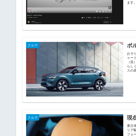
ます
ボ
クルマ
おそ
ャー
（笑
らし
スの
現在
クルマ
東日
リア
フォ