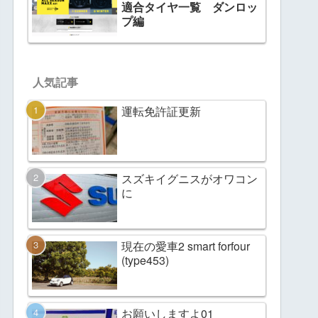
適合タイヤ一覧 ダンロッ
プ編
人気記事
運転免許証更新
スズキイグニスがオワコン
に
現在の愛車2 smart forfour
(type453)
お願いしますよ01