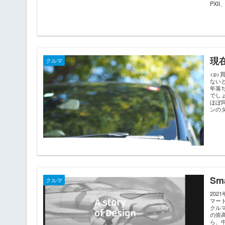
PXI
現在
クルマ
<p
ない
年落
でし
ほぼ
ンの
感は
ルマ
Sm
クルマ
202
マー
クル
の崇
ら、